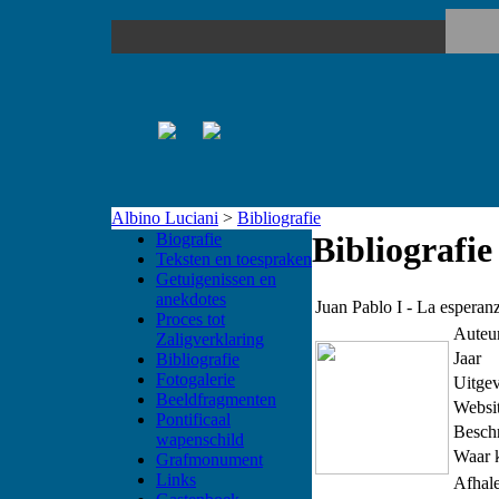
Albino Luciani
>
Bibliografie
Biografie
Bibliografie
Teksten en toespraken
Getuigenissen en
anekdotes
Juan Pablo I - La esperan
Proces tot
Auteu
Zaligverklaring
Jaar
Bibliografie
Fotogalerie
Uitge
Beeldfragmenten
Websit
Pontificaal
Beschr
wapenschild
Waar 
Grafmonument
Links
Afhal